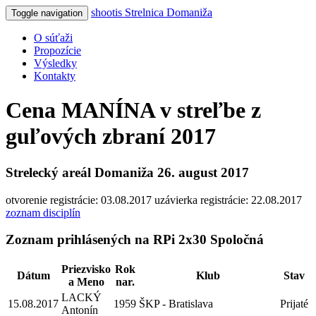
shoot
is
Strelnica Domaniža
Toggle navigation
O súťaži
Propozície
Výsledky
Kontakty
Cena MANÍNA v streľbe z
guľových zbraní 2017
Strelecký areál Domaniža
26. august 2017
otvorenie registrácie: 03.08.2017
uzávierka registrácie: 22.08.2017
zoznam disciplín
Zoznam prihlásených na
RPi 2x30 Spoločná
Priezvisko
Rok
Dátum
Klub
Stav
a Meno
nar.
LACKÝ
15.08.2017
1959
ŠKP - Bratislava
Prijaté
Antonín